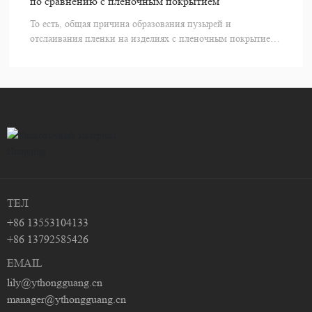
по сравнению с пленочным покрытием
То есть, общая причина образования пузырей и
отслаивания пленки на изделиях с пленочным покрытием,
обработанных методом влажного ламинирования,
заключается в том, что пленка отделяется от бумажной
подложки и отпечатка, что нарушает плотность и
гладкость бумажно-пластикового композита.
ТЕЛ
+86 13553104133
+86 13792585426
EMAIL
lily@ythongguang.cn
manager@ythongguang.cn