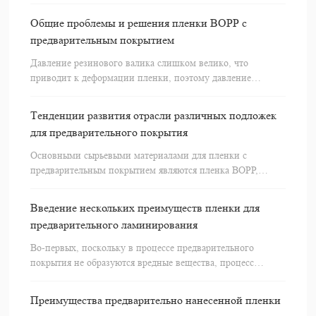
технологиях.
Общие проблемы и решения пленки BOPP с
предварительным покрытием
Давление резинового валика слишком велико, что
приводит к деформации пленки, поэтому давление
следует соответствующим образом уменьшить.
Тенденции развития отрасли различных подложек
для предварительного покрытия
Основными сырьевыми материалами для пленки с
предварительным покрытием являются пленка BOPP,
термоклей EVA, пленка BOPET и термоклей LDPE.
Введение нескольких преимуществ пленки для
предварительного ламинирования
Во-первых, поскольку в процессе предварительного
покрытия не образуются вредные вещества, процесс
предварительного покрытия является более экологически
чистым.
Преимущества предварительно нанесенной пленки