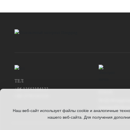
ТЕЛ
+86 13553104133
EMAIL
+86 13792585426
lily@ythonggua
manager@ython
Наш веб-сайт использует файлы cookie и аналогичные техн
нашего веб-сайта. Для получения дополн