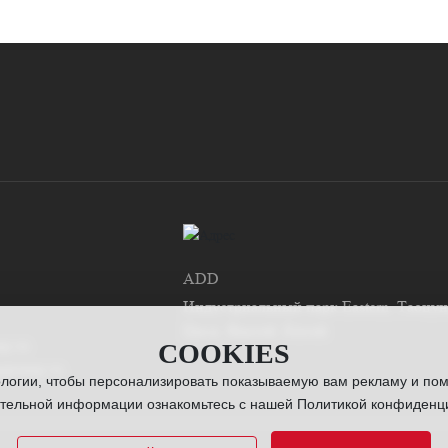
ADD
Индустриальный парк Eastern, Таоцун
Цися, Яньтай, Китай
ng.cn
COOKIES
gguang.cn
ологии, чтобы персонализировать показываемую вам рекламу и по
ительной информации ознакомьтесь с нашей Политикой конфиденци