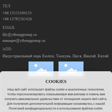
ТЕЛ
+86 13553104133
+86 13792585426
EMAIL
lily@ythongguang.cn
manager@ythongguang.cn
ADD
Индустриальный парк Eastern, Таоцунь, Цися, Яньтай, Китай
COOKIES
Наш веб-сайт использует файлы cookie и аналогичные технологии,
чтобы персонализировать показываемую вам рекламу и помочь вам
получить максимальное удовольствие от посещения нашего веб-сайта.
Для получения дополнительной информации ознакомьтесь с нашей
Политикой конфиденциальности и использования файлов cookie.