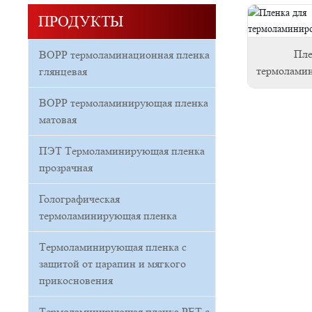
ПРОДУКТЫ
Пле
BOPP термоламинационная пленка
термолами
глянцевая
BOPP термоламинирующая пленка
матовая
ПЭТ Термоламинирующая пленка
прозрачная
Голографическая
термоламинирующая пленка
Термоламинирующая пленка с
защитой от царапин и мягкого
прикосновения
Термоламинирующая пленка PET с