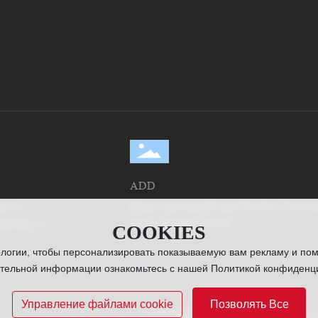
ADD
ng.cn
Индустриальный парк Eastern, Таоцун
gguang.cn
Цися, Яньтай, Китай
COOKIES
ологии, чтобы персонализировать показываемую вам рекламу и по
ительной информации ознакомьтесь с нашей Политикой конфиденци
Управление файлами cookie
Позволять Все
Лицензия
SE
鲁ICP备05011677号-1