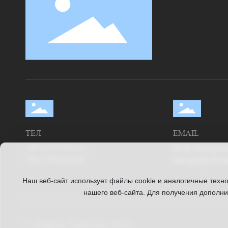
ТЕЛ
EMAIL
+86 13553104133
lily@ythonggua
+86 13792585426
manager@ython
Наш веб-сайт использует файлы cookie и аналогичные техн
нашего веб-сайта. Для получения дополн
© Hongqing
Разработано: 300.cn