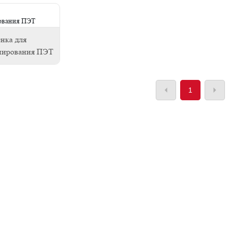
нка для
нирования ПЭТ
1